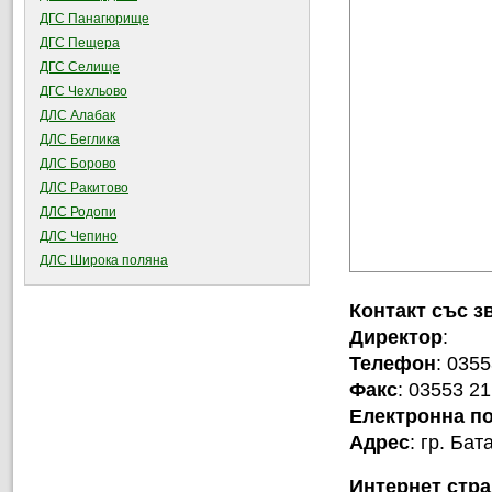
ДГС Панагюрище
ДГС Пещера
ДГС Селище
ДГС Чехльово
ДЛС Алабак
ДЛС Беглика
ДЛС Борово
ДЛС Ракитово
ДЛС Родопи
ДЛС Чепино
ДЛС Широка поляна
Контакт със з
Директор
:
Телефон
: 0355
Факс
: 03553 21
Електронна п
Адрес
: гр. Ба
Интернет стр