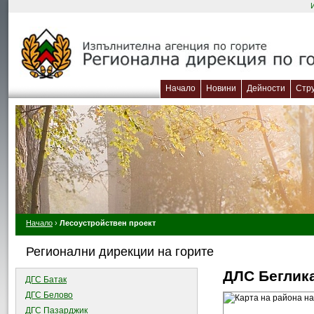
Начало
Новини
Дейности
Стр
Начало
›
Лесоустройствен проект
Регионални дирекции на горите
ДЛС Беглик
ДГС Батак
ДГС Белово
ДГС Пазарджик