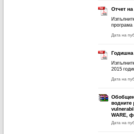
Oтчет на
Изпълните
програма 
Дата на пу
Годишна 
Изпълните
2015 годи
Дата на пу
Обобщени
водните 
vulnerabi
WARE, ф
Дата на пу