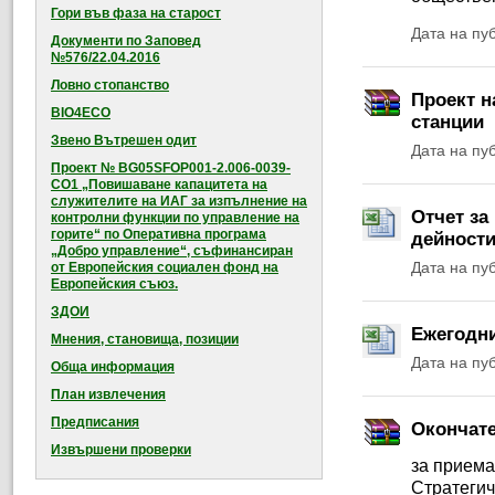
Гори във фаза на старост
Дата на пу
Документи по Заповед
№576/22.04.2016
Ловно стопанство
Проект н
BIO4ECO
станции
Звено Вътрешен одит
Дата на пу
Проект № BG05SFOP001-2.006-0039-
CO1 „Повишаване капацитета на
служителите на ИАГ за изпълнение на
Отчет за
контролни функции по управление на
горите“ по Оперативна програма
дейности
„Добро управление“, съфинансиран
Дата на пу
от Европейския социален фонд на
Европейския съюз.
ЗДОИ
Ежегодни
Мнения, становища, позиции
Дата на пу
Обща информация
План извлечения
Предписания
Окончат
Извършени проверки
за приема
Стратегич