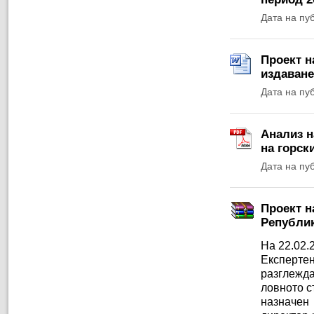
Дата на пу
Проект н
издаване
Дата на пу
Анализ н
на горски
Дата на пу
Проект н
Републик
На 22.02.
Експерт
разглежда
ловното с
назначен