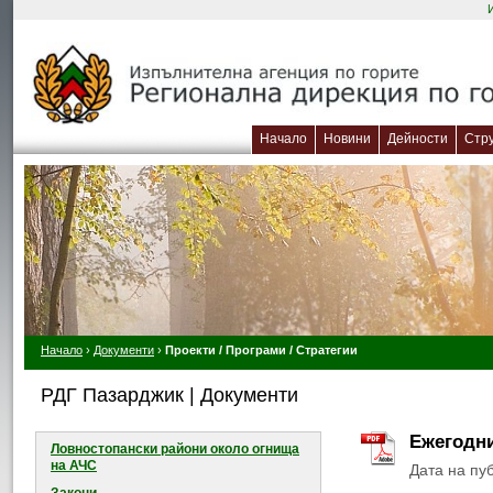
Начало
Новини
Дейности
Стр
Начало
›
Документи
›
Проекти / Програми / Стратегии
РДГ Пазарджик | Документи
Ежегодни
Ловностопански райони около огнищa
на АЧС
Дата на пу