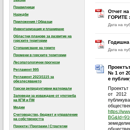
Закони
Правилници
Отчет н
Наредби
ГОРИТЕ з
Приложения / Образци
Дата на пу
Инвентаризация и планиране
Областни планове за развитие на
горските територии
Годишна 
Стопанисване на горите
Дата на пу
Промени в горските територии
Лесопатологични прогнози
Проектът
Регламент 995
№ 1 от 2
Регламент 2023/1115 за
е публик
обезлесяването
Проектът
Горски репродуктивни материали
от 2012 
Заповеди за изваждане от употреба
публикув
на КГМ и ПМ
обществе
Медии
https://ww
Счетоводство, бюджет и управление
BG&Id=91
на собствеността
земедели
Проекти / Програми / Стратегии
обществен