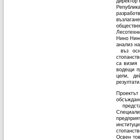
директор 
Република
разработв
възлага
обществен
Лесотехн
Нино Нино
анализ на
въз осн
стопанств
са визия 
водещи пр
цели, де
резултати
Проектът
обсъждан
предста
Специализ
предприят
институци
стопанств
Освен то