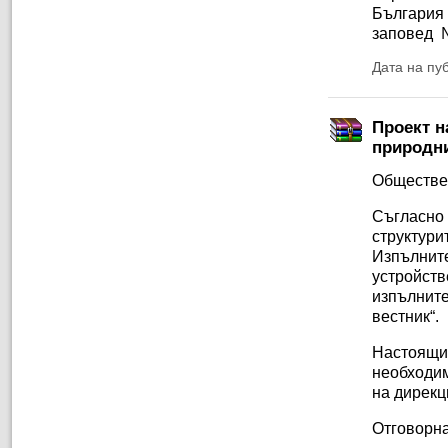
България 
заповед №
Дата на пу
Проект н
природни
Обществе
Съгласно
структу
Изпълни
устройст
изпълните
вестник“.
Настоящ
необходи
на дирекц
Отговорна