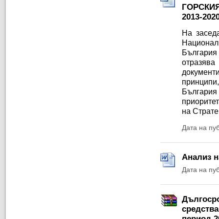
ГОРСКИЯ
2013-20
На заседа
Националн
България
отразява
документи
принципи
България
приоритет
на Страте
Дата на пу
Анализ н
Дата на пу
Дългосро
средства
период 2