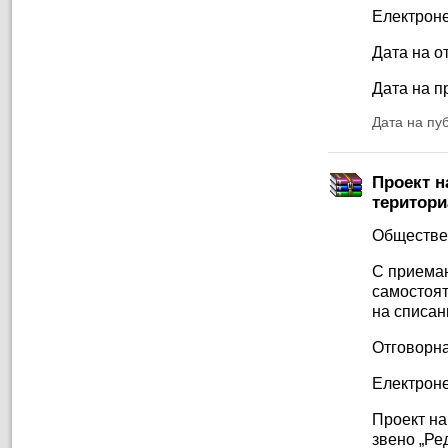
Електроне
Дата на от
Дата на п
Дата на пу
Проект н
територи
Обществе
С приеман
самостоят
на списан
Отговорна
Електроне
Проект на
звено „Ре