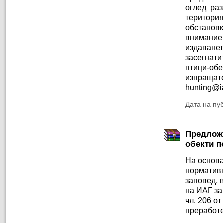
оглед ра
територи
обстановк
внимание 
издаване
засегнати
птици-об
изпраща
hunting@i
Дата на пу
Предложе
обекти по
На основа
нормативн
заповед, 
на ИАГ за
чл. 206 о
преработе