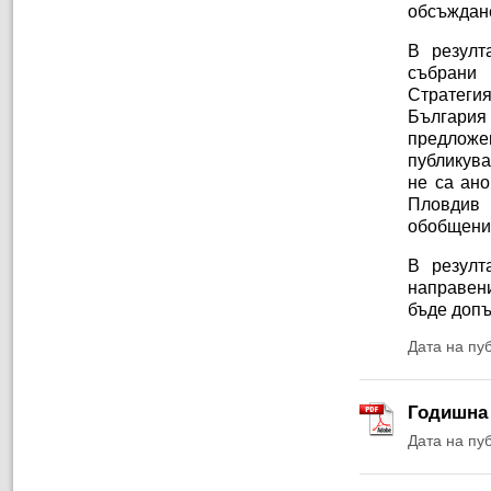
обсъждане
В резулт
събрани
Стратеги
България
предложе
публикува
не са ано
Пловдив 
обобщени
В резулт
направен
бъде допъ
Дата на пу
Годишна 
Дата на пу