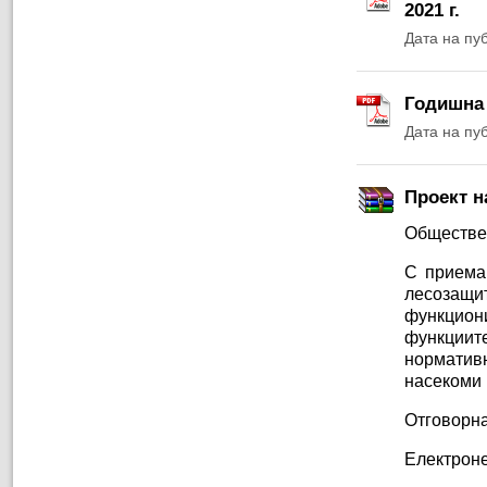
2021 г.
Дата на пу
Годишна 
Дата на пу
Проект н
Обществе
С приеман
лесозащ
функциони
функциит
норматив
насекоми 
Отговорна
Електроне