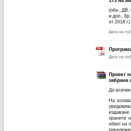
173 на М
(обн., ДВ, 
и доп., бр.
от 2018 г.)
Дата на пу
Програма
Дата на пу
Проект н
забрана 
До всички
На основа
уведомяв
издаване
храните 
обект на 
предложе