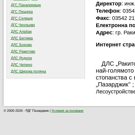
Директор
: инж
ДГС Панагюрище
Телефон
: 0354
ДГС Пещера
Факс
: 03542 21
ДГС Селище
Електронна п
ДГС Чехльово
Адрес
: гр. Ра
ДЛС Алабак
ДЛС Беглика
Интернет стр
ДЛС Борово
ДЛС Ракитово
ДЛС Родопи
ДЛС „Ракито
ДЛС Чепино
най-голямото
ДЛС Широка поляна
стопанства с 
„Пазарджик" ;
Лесоустройств
© 2000-2026 - РДГ Пазарджик |
Условия за ползване