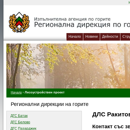
Начало
Новини
Дейности
Стр
Начало
›
Лесоустройствен проект
Регионални дирекции на горите
ДЛС Ракито
ДГС Батак
ДГС Белово
Контакт със з
ДГС Пазарджик