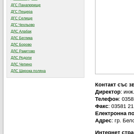
ДГС Панагюрище
ДГС Пещера
ДГС Селище
ДГС Чехльово
ДЛС Алабак
ДЛС Беглика
ДЛС Борово
ДЛС Ракитово
ДЛС Родопи
ДЛС Чепино
ДЛС Широка поляна
Контакт със з
Директор
: инж
Телефон
: 0358
Факс
: 03581 21
Електронна п
Адрес
: гр. Бе
Интернет стр