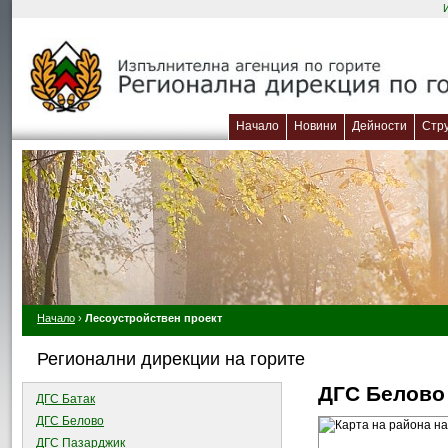
Начало
Новини
Дейности
Стр
Начало
›
Лесоустройствен проект
Регионални дирекции на горите
ДГС Белово
ДГС Батак
ДГС Белово
ДГС Пазарджик